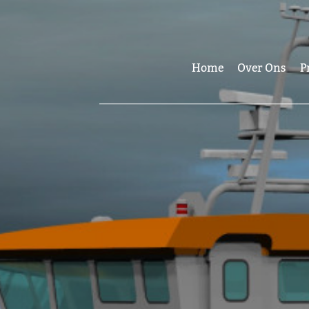
Home
Over Ons
P