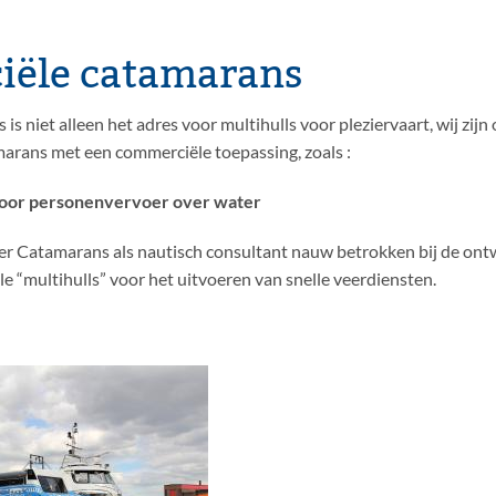
ële catamarans
s niet alleen het adres voor multihulls voor pleziervaart, wij zijn 
marans met een commerciële toepassing, zoals :
voor personenvervoer over water
oer Catamarans als nautisch consultant nauw betrokken bij de ont
e “multihulls” voor het uitvoeren van snelle veerdiensten.