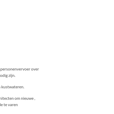
et personenvervoer over
dig zijn.
n kustwateren.
hitecten om nieuwe ,
e te varen