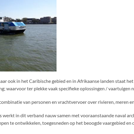
maar ook in het Caribische gebied en in Afrikaanse landen staat h
ng; waarvoor ter plekke vaak specifieke oplossingen / vaartuigen no
 combinatie van personen en vrachtvervoer over rivieren, meren e
 werkt in dit verband nauw samen met vooraanstaande naval arc
epen te ontwikkelen, toegesneden op het beoogde vaargebied en d