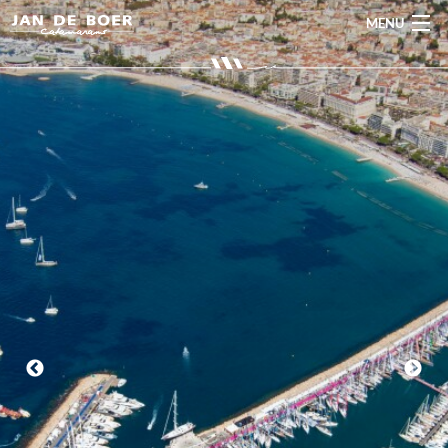
MENU
Home
Over Ons
Privilège
Catamaris
Commercië
catamaran
Brokerage
Nieuws
Contact